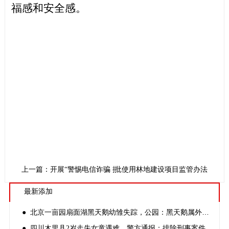
福感和安全感。
上一篇：开展“警惕电信诈骗 提高防范能力 守护好您的钱袋子”主
下一篇：福建省出台已审核审批使用林地建设项目监管办法
最新添加
● 北京一亩园扇面湖黑天鹅幼雏失踪，公园：黑天鹅属外来物种，已报警并加强园区监控
● 四川木里县2岁走失女童遇难，警方通报：排除刑事案件