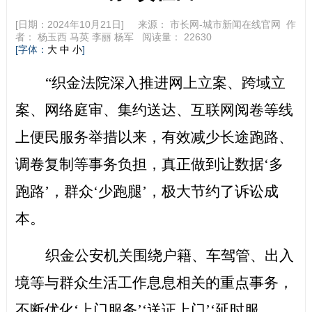
[日期：2024年10月21日] 来源：
市长网-城市新闻在线官网
作
者：
杨玉西 马英 李丽 杨军
阅读量：
22630
[字体：
]
大
中
小
“
织金法院深入推进网上立案、跨域立
案、网络庭审、集约送达、
互联网阅卷
等线
上便民服务举措以来，
有效减少长途跑路、
调卷复制等事务负担，真正做到
让数据
‘多
跑
路
’
，群众
‘少跑腿’，极
大节约了诉讼成
本
。
织金
公安机关围绕户籍、车驾管、出入
境等与群众生活工作息息相关的重点
事务，
不断优化
‘上门服务’‘送证上门’‘延时服