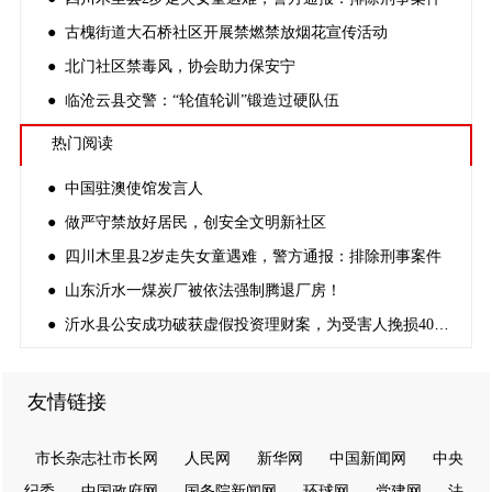
● 古槐街道大石桥社区开展禁燃禁放烟花宣传活动
● 北门社区禁毒风，协会助力保安宁
● 临沧云县交警：“轮值轮训”锻造过硬队伍
热门阅读
● 中国驻澳使馆发言人
● 做严守禁放好居民，创安全文明新社区
● 四川木里县2岁走失女童遇难，警方通报：排除刑事案件
● 山东沂水一煤炭厂被依法强制腾退厂房！
● 沂水县公安成功破获虚假投资理财案，为受害人挽损40万元
友情链接
市长杂志社市长网
人民网
新华网
中国新闻网
中央
纪委
中国政府网
国务院新闻网
环球网
党建网
法