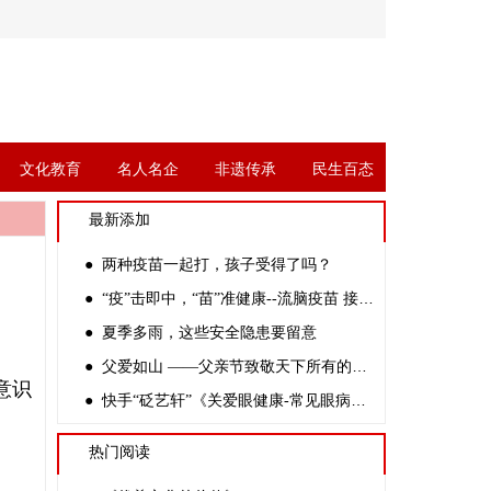
文化教育
名人名企
非遗传承
民生百态
最新添加
● 两种疫苗一起打，孩子受得了吗？
● “疫”击即中，“苗”准健康--流脑疫苗 接种科普
● 夏季多雨，这些安全隐患要留意
● 父爱如山 ——父亲节致敬天下所有的父亲-郝峻岭
意识
● 快手“砭艺轩”《关爱眼健康-常见眼病科普公益讲座》主讲嘉宾:张树洪
热门阅读