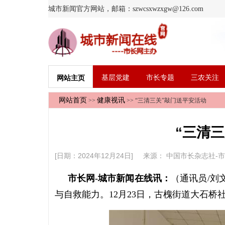
城市新闻官方网站，邮箱：szwcsxwzxgw@126.com
基层党建
市长专题
三农关注
网站主页
网站首页
健康视讯
>>
>> “三清三关”敲门送平安活动
“三清
[日期：2024年12月24日] 来源：
中国市长杂志社-
市长网-城市新闻在线讯：
（通讯员/刘
与自救能力。12月23日，古槐街道大石桥