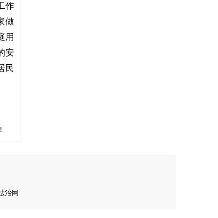
工作
家做
庭用
的安
居民
！
法治网