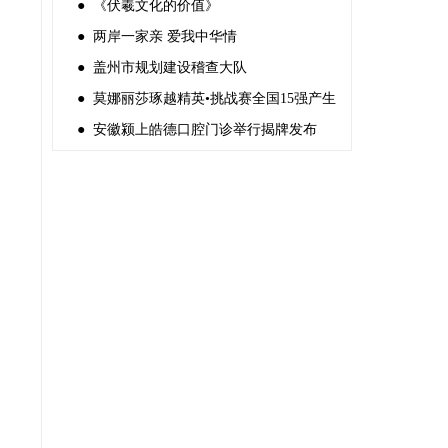
● 《伏羲文化的价值》
● 两岸一家亲 爱我中华情
● 盖州市规划建设稽查大队
● 莫娜丽莎琢越精英•挑战赛全国15强产生
● 安徽颍上皓德口腔门诊举行揭牌发布