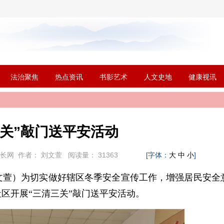
法治聚焦
热点资讯
书影艺术
人文史地
健康视讯
三关”敲门送平安活动
市长网
作者：
刘文萱
阅读量：
31363
[字体：
]
大
中
小
文萱）
为切实做好辖区冬季安全宣传工作，增强居民安全
社区开展“三清三关”敲门送平安活动。