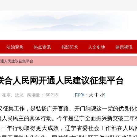
法治聚焦
热点资讯
书影艺术
人文史地
健康视讯
开通人民建议征集平台
联合人民网开通人民建议征集平台
尹柏寒、汤龙
阅读量：
60218
[字体：
]
大
中
小
议征集工作，是弘扬广开言路、开门纳谏这一党的优良传
程人民民主的具体行动。今年是辽宁全面振兴新突破三年
动三年行动取得更大成效，辽宁省委社会工作部在人民