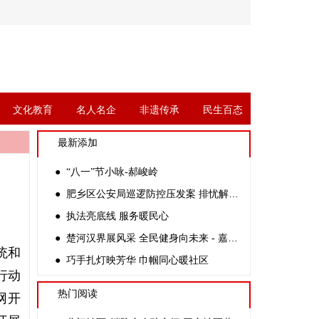
文化教育
名人名企
非遗传承
民生百态
最新添加
● “八一”节小咏-郝峻岭
● 肥乡区公安局巡逻防控压发案 排忧解难系民忧
● 执法亮底线 服务暖民心
● 楚河汉界展风采 全民健身向未来 - 嘉祥县黄垓镇鲁店村第六届象棋邀请赛圆满举办
统和
● 巧手扎灯映芳华 巾帼同心暖社区
行动
热门阅读
网开