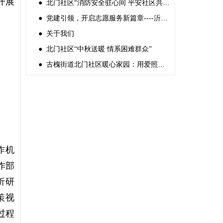
开展
● 北门社区“消防安全驻心间 平安社区共创建”
● 党建引领，开启志愿服务新篇章----沂水县志愿服务联合会党支部成立
● 关于我们
● 北门社区“中秋送暖 情系困难群众”
● 古槐街道北门社区暖心家园：用爱照亮困境儿童的世界
作机
作部
析研
策视
过程