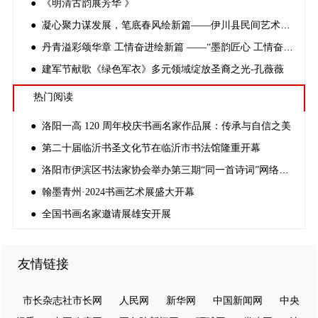
● 《明清古韵展芳华 》
● 凝心聚力谋发展，笔底春风绘新篇——伊川县民间艺术家协会2026年上半年理事会议圆满召开
● 丹青溢彩颂华章 工情奋进绘新篇 ——“墨韵匠心 工情奋进”伊川县2025职工优秀书画联展第三季“秋风起兮”启动
● 建军节献歌《绿色军衣》多元领域绽放圣裔之光-孔薇薇
热门阅读
● 洛阳一高 120 周年校庆书画名家作品展：传承与自信之美
● 第二十届临沂书圣文化节在临沂市书法馆隆重开幕
● 洛阳市伊滨区书法家协会举办第三期“同一首诗词”网络书法展，庆祝新中国成立 75 周年
● 翰墨青州·2024书画艺术展盛大开幕
● 全国书画名家邀请展雄安开展
友情链接
市长杂志社市长网
人民网
新华网
中国新闻网
中央