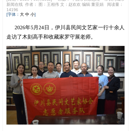
新闻在线
作者：
图：王相伟 文：赵欢欢 编辑:董亚娟
阅读量：
14196
[字体：
]
大
中
小
2026年5月24日，伊川县民间文艺家一行十余人
走访了木刻高手和收藏家罗守展老师。