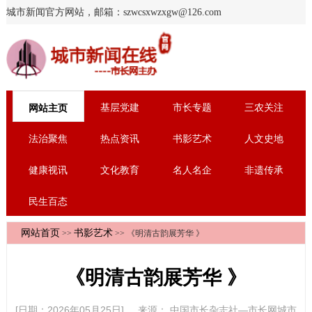
城市新闻官方网站，邮箱：szwcsxwzxgw@126.com
基层党建
市长专题
三农关注
网站主页
法治聚焦
热点资讯
书影艺术
人文史地
健康视讯
文化教育
名人名企
非遗传承
民生百态
网站首页
书影艺术
>>
>> 《明清古韵展芳华 》
《明清古韵展芳华 》
[日期：2026年05月25日] 来源：
中国市长杂志社—市长网城市