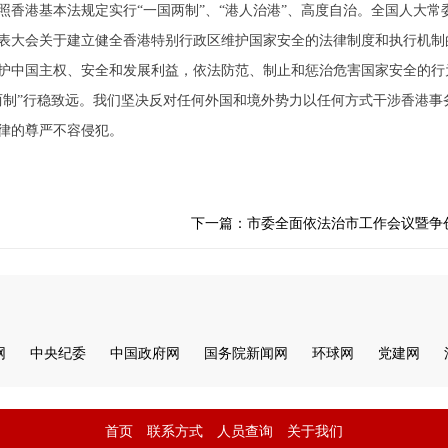
香港基本法规定实行“一国两制”、“港人治港”、高度自治。全国人大常
表大会关于建立健全香港特别行政区维护国家安全的法律制度和执行机制
护中国主权、安全和发展利益，依法防范、制止和惩治危害国家安全的行
两制”行稳致远。我们坚决反对任何外国和境外势力以任何方式干涉香港事
律的尊严不容侵犯。
下一篇：市委全面依法治市工作会议暨争
网
中央纪委
中国政府网
国务院新闻网
环球网
党建网
首页
联系方式
人员查询
关于我们