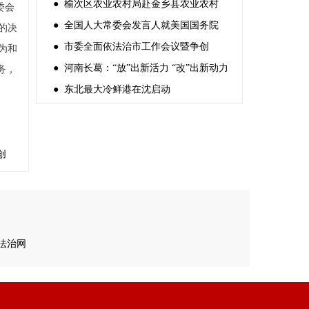
● 榆次区农业农村局赴金乡县农业农村
委会
● 全国人大常委会发言人就美国国务院
的决
● 市委全面依法治市工作会议暨争创
为和
● 河南长葛：“放”出新活力 “改”出新动力
务，
● 东北最大冷鲜港在沈启动
创
法治网