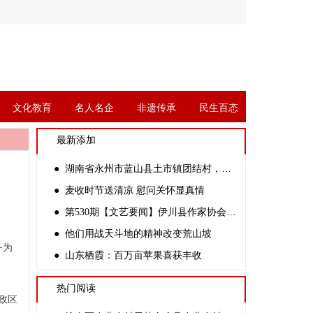
文化教育
名人名企
非遗传承
民生百态
最新添加
● 湖南省永州市蓝山县土市镇团结村，村民驾驶收割机在田间收割水稻
● 麦收时节送清凉 慰问关怀显真情
● 第530期【文艺要闻】伊川县作家协会采风团走进河南亳都种业
● 他们用战天斗地的精神改变荒山坡
务为
● 山东栖霞：百万亩苹果喜获丰收
热门阅读
政区