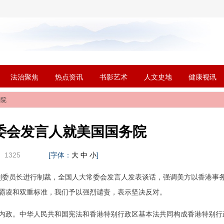
法治聚焦
热点资讯
书影艺术
人文史地
健康视讯
务院
委会发言人就美国国务院
：
1325
[字体：
]
大
中
小
会副委员长进行制裁，全国人大常委会发言人发表谈话，强调美方以香港事
霸凌和双重标准，我们予以强烈谴责，表示坚决反对。
政。中华人民共和国宪法和香港特别行政区基本法共同构成香港特别行