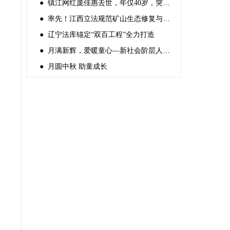
● 镇江网红庞佳惠去世，年仅40岁，突发心梗，前一天还好好的
● 率先！江西立法规范矿山生态修复与利用
● 辽宁法库锚定“双百工程”全力打造
● 月满新辉，爱暖童心—新社会阶层人士 中秋关爱困境儿童活动
● 月圆中秋 助童成长