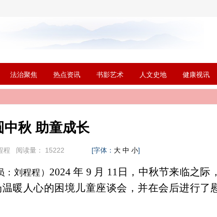
法治聚焦
热点资讯
书影艺术
人文史地
健康视讯
圆中秋 助童成长
程程
阅读量：
15222
[字体：
]
大
中
小
2024 年 9 月 11日，中秋节来临之际
员：刘程程）
场温暖人心的困境儿童座谈会，并在会后进行了