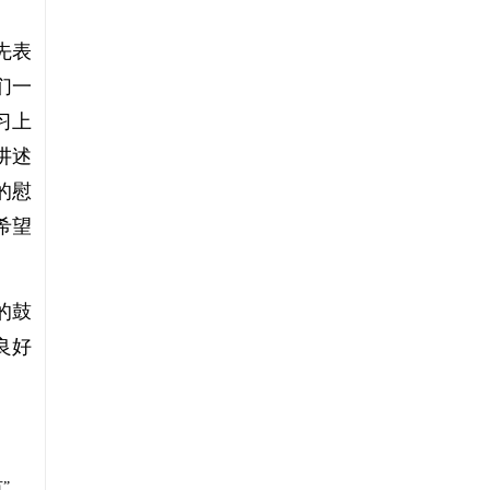
先表
们一
习上
讲述
的慰
希望
的鼓
良好
”