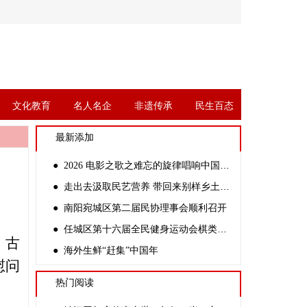
文化教育
名人名企
非遗传承
民生百态
最新添加
● 2026 电影之歌之难忘的旋律唱响中国公益万里行全国艺术大汇演
● 走出去汲取民艺营养 带回来别样乡土文化
● 南阳宛城区第二届民协理事会顺利召开
● 任城区第十六届全民健身运动会棋类比赛暨第二届智力运动会成功举办
，古
● 海外生鲜“赶集”中国年
慰问
热门阅读