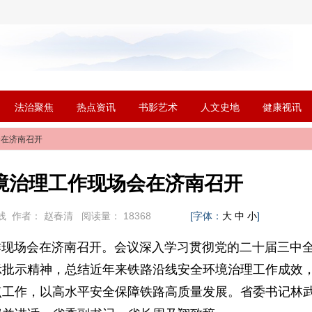
法治聚焦
热点资讯
书影艺术
人文史地
健康视讯
会在济南召开
境治理工作现场会在济南召开
线
作者：
赵春清
阅读量：
18368
[字体：
]
大
中
小
作现场会在济南召开。会议深入学习贯彻党的二十届三中
示批示精神，总结近年来铁路沿线安全环境治理工作成效
点工作，以高水平安全保障铁路高质量发展。省委书记林