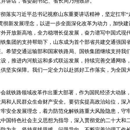
议并讲话，省委副书记、省长周乃翔致辞。
落实习近平总书记视察山东重要讲话精神，坚定扛牢“
贯彻新发展理念，以进一步全面深化改革为动力，加快建
对外开放新高地，全力稳增长促发展，奋力谱写中国式现
国铁集团的支持帮助下，山东成为首个部省共建交通强国
展。希望交通运输部和国家铁路局、国铁集团继续支持我
建设，推进内河航运和多式联运发展，持续完善交通网络
提供坚实保障。我们一定全力以赴抓好工作落实，为全国
就铁路领域改革作出重大部署，作为国民经济大动脉
大局和人民群众生命财产安全。要切实提高政治站位，深
树牢安全发展理念，着力防范化解铁路重大风险隐患，守
代中国特色社会主义思想为指导，深入贯彻党的二十大和
预防为主，坚持底线思维、问题导向，不断完善治理工作