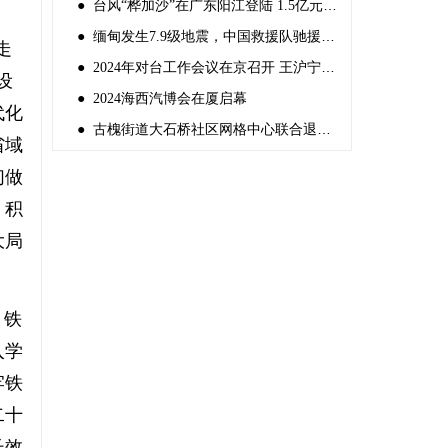
● 台风“桦加沙”在广东阳江登陆 1.5亿元中央自然灾害救灾资金紧急预拨
● 缅甸发生7.9级地震，中国救援队驰援灾区
走
● 2024年对台工作会议在京召开 王沪宁出席并讲话
设
● 2024海西汽博会在厦启幕
代化
● 古槐街道大石桥社区网格中心联合退役军人服务站组织“反邪教宣传”
省域
们做
，积
大局
，铁
入学
牢铁
二十
长效