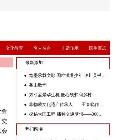
文化教育
名人名企
非遗传承
民生百态
最新添加
● 笔墨承载文脉 国粹滋养少年 伊川县书协副主席杨四倍走进金桃李学校开展公益书法课
● 尧山散怀
● 方寸盆景孕生机 匠心筑梦润乡村
● 非物质文化遗产传承人——王春晓作品赏析
全会
● 探秘大国工程·播种交通梦想——300余名中学生走进新伊高速开路先锋创客基地
，交
热门阅读
武会