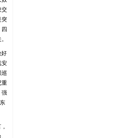
设交
是突
。四
夫。
做好
线安
强巡
记重
，强
山东
言，
台、