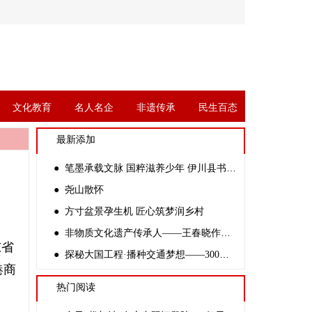
文化教育
名人名企
非遗传承
民生百态
最新添加
● 笔墨承载文脉 国粹滋养少年 伊川县书协副主席杨四倍走进金桃李学校开展公益书法课
● 尧山散怀
● 方寸盆景孕生机 匠心筑梦润乡村
● 非物质文化遗产传承人——王春晓作品赏析
东省
● 探秘大国工程·播种交通梦想——300余名中学生走进新伊高速开路先锋创客基地
港商
热门阅读