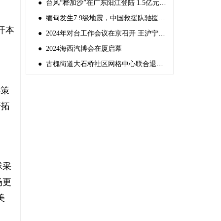
● 台风“桦加沙”在广东阳江登陆 1.5亿元中央自然灾害救灾资金紧急预拨
● 缅甸发生7.9级地震，中国救援队驰援灾区
开本
● 2024年对台工作会议在京召开 王沪宁出席并讲话
● 2024海西汽博会在厦启幕
● 古槐街道大石桥社区网格中心联合退役军人服务站组织“反邪教宣传”
心策
开拓
球采
场更
美