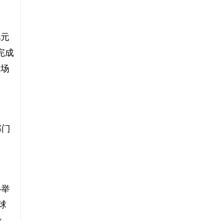
亿元
完成
会场
部门
心举
球
设、