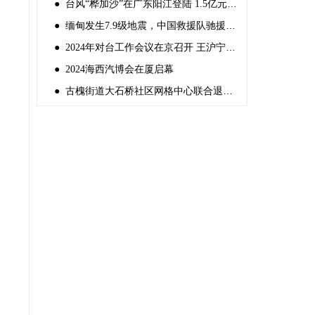
● 台风“桦加沙”在广东阳江登陆 1.5亿元中央自然灾害救灾资金紧急预拨
● 缅甸发生7.9级地震，中国救援队驰援灾区
● 2024年对台工作会议在京召开 王沪宁出席并讲话
● 2024海西汽博会在厦启幕
● 古槐街道大石桥社区网格中心联合退役军人服务站组织“反邪教宣传”