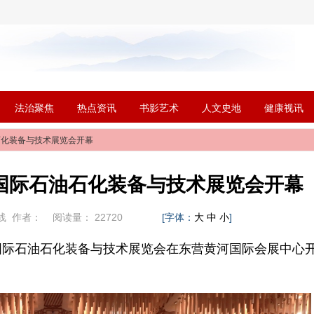
法治聚焦
热点资讯
书影艺术
人文史地
健康视讯
石化装备与技术展览会开幕
国际石油石化装备与技术展览会开幕
线
作者：
阅读量：
22720
[字体：
]
大
中
小
营)国际石油石化装备与技术展览会在东营黄河国际会展中心