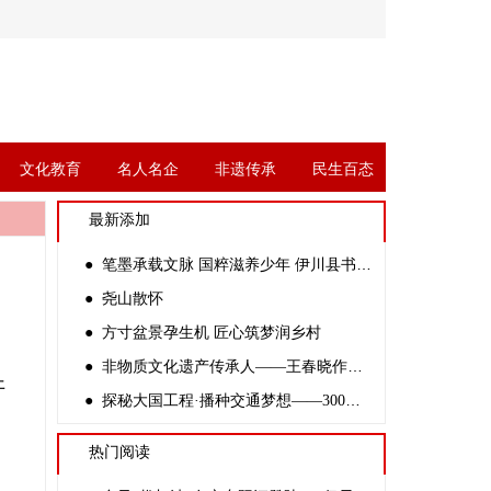
文化教育
名人名企
非遗传承
民生百态
最新添加
● 笔墨承载文脉 国粹滋养少年 伊川县书协副主席杨四倍走进金桃李学校开展公益书法课
● 尧山散怀
● 方寸盆景孕生机 匠心筑梦润乡村
● 非物质文化遗产传承人——王春晓作品赏析
开
● 探秘大国工程·播种交通梦想——300余名中学生走进新伊高速开路先锋创客基地
热门阅读