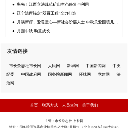
● 率先！江西立法规范矿山生态修复与利用
● 辽宁法库锚定“双百工程”全力打造
● 月满新辉，爱暖童心—新社会阶层人士 中秋关爱困境儿童活动
● 月圆中秋 助童成长
友情链接
市长杂志社市长网
人民网
新华网
中国新闻网
中央
纪委
中国政府网
国务院新闻网
环球网
党建网
法
治网
首页
联系方式
人员查询
关于我们
主管：市长杂志社-市长网
地址：国务院国资委商业机关办公大楼3号楼5F（北京市复兴门内大街45