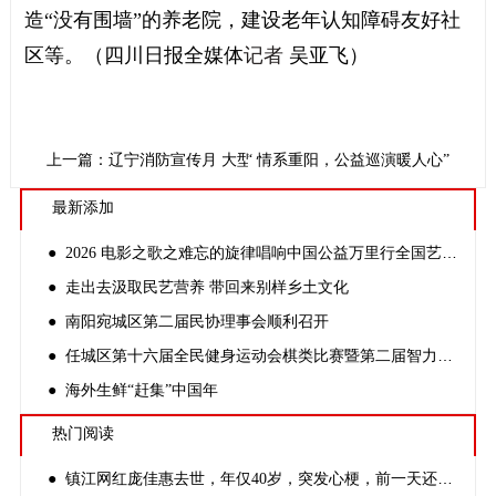
造“没有围墙”的养老院，建设老年认知障碍友好社
区等。（四川日报全媒体
记者
吴亚飞）
上一篇：辽宁消防宣传月 大型消防主题市集等你来“沉浸式”体验
下一篇：北门社区“ 情系重阳，公益巡演暖人心”
最新添加
● 2026 电影之歌之难忘的旋律唱响中国公益万里行全国艺术大汇演
● 走出去汲取民艺营养 带回来别样乡土文化
● 南阳宛城区第二届民协理事会顺利召开
● 任城区第十六届全民健身运动会棋类比赛暨第二届智力运动会成功举办
● 海外生鲜“赶集”中国年
热门阅读
● 镇江网红庞佳惠去世，年仅40岁，突发心梗，前一天还好好的