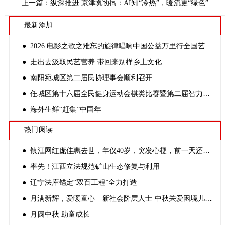
上一篇：纵深推进 京津冀协同发展动力澎湃
下一篇：山东青岛：AI知“冷热”，暖流更“绿色”
最新添加
● 2026 电影之歌之难忘的旋律唱响中国公益万里行全国艺术大汇演
● 走出去汲取民艺营养 带回来别样乡土文化
● 南阳宛城区第二届民协理事会顺利召开
● 任城区第十六届全民健身运动会棋类比赛暨第二届智力运动会成功举办
● 海外生鲜“赶集”中国年
热门阅读
● 镇江网红庞佳惠去世，年仅40岁，突发心梗，前一天还好好的
● 率先！江西立法规范矿山生态修复与利用
● 辽宁法库锚定“双百工程”全力打造
● 月满新辉，爱暖童心—新社会阶层人士 中秋关爱困境儿童活动
● 月圆中秋 助童成长