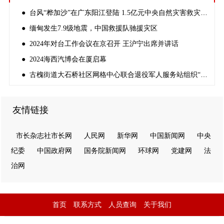
● 台风“桦加沙”在广东阳江登陆 1.5亿元中央自然灾害救灾资金紧急预拨
● 缅甸发生7.9级地震，中国救援队驰援灾区
● 2024年对台工作会议在京召开 王沪宁出席并讲话
● 2024海西汽博会在厦启幕
● 古槐街道大石桥社区网格中心联合退役军人服务站组织“反邪教宣传”
友情链接
市长杂志社市长网
人民网
新华网
中国新闻网
中央
纪委
中国政府网
国务院新闻网
环球网
党建网
法
治网
首页
联系方式
人员查询
关于我们