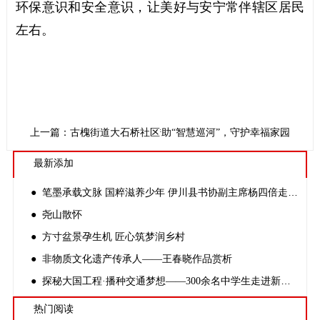
环保意识和安全意识，让美好与安宁常伴辖区居民
左右。
下一篇：古槐街道大石桥社区：借助“智慧巡河”，守护幸福家园
上一篇：古槐街道大石桥社区开展“阳光树”公益小课堂活动
最新添加
● 笔墨承载文脉 国粹滋养少年 伊川县书协副主席杨四倍走进金桃李学校开展公益书法课
● 尧山散怀
● 方寸盆景孕生机 匠心筑梦润乡村
● 非物质文化遗产传承人——王春晓作品赏析
● 探秘大国工程·播种交通梦想——300余名中学生走进新伊高速开路先锋创客基地
热门阅读