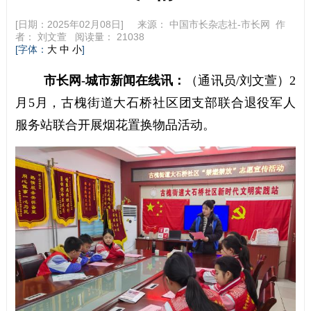
[日期：2025年02月08日] 来源：
中国市长杂志社-市长网
作
者：
刘文萱
阅读量：
21038
[字体：
]
大
中
小
市长网-城市新闻在线讯：
（通讯员/刘文萱）
2
月5月，古槐街道大石桥社区团支部联合退役军人
服务站联合开展烟花置换物品活动。