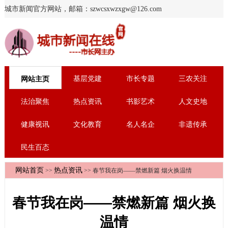
城市新闻官方网站，邮箱：szwcsxwzxgw@126.com
基层党建
市长专题
三农关注
网站主页
法治聚焦
热点资讯
书影艺术
人文史地
健康视讯
文化教育
名人名企
非遗传承
民生百态
网站首页
热点资讯
>>
>> 春节我在岗——禁燃新篇 烟火换温情
春节我在岗——禁燃新篇 烟火换
温情