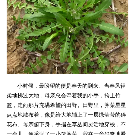
小时候，最盼望的便是春天的到来。当春风轻
柔地拂过大地，母亲总会牵着我的小手，挎上竹
篮，走向那片充满希望的田野。田野里，荠菜星星
点点地散布着，像是给大地铺上了一层绿莹莹的碎
花布。母亲俯下身，手指在草丛间灵活地穿梭，不
一会儿，便采满了一小篮荠菜。我在一旁好奇地看