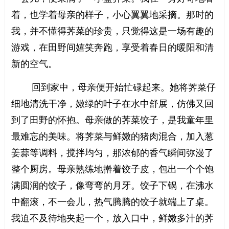
着，也学着母亲的样子，小心翼翼地采摘。那时的
我，并不懂得荠菜的珍贵，只觉得这是一场有趣的
游戏，在田野间嬉笑奔跑，享受着春日的暖阳和清
新的空气。
回到家中，母亲便开始忙碌起来。她将荠菜仔
细地清洗干净，嫩绿的叶子在水中舒展，仿佛又回
到了田野的怀抱。母亲做的荠菜饺子，是我童年里
最难忘的美味。将荠菜与鲜嫩的猪肉混合，加入葱
姜蒜等调料，搅拌均匀，那浓郁的香气瞬间弥漫了
整个厨房。母亲熟练地擀着饺子皮，包出一个个饱
满圆润的饺子，像弯弯的月牙。饺子下锅，在沸水
中翻滚，不一会儿，热气腾腾的饺子就端上了桌。
我迫不及待地夹起一个，放入口中，鲜嫩多汁的荠