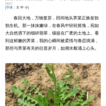
9667
[字体：
]
大
中
小
春回大地，万物复苏，田间地头荠菜正焕发勃
勃生机。那一抹抹嫩绿，在春风中轻轻摇曳，宛如
大自然洒下的细碎翡翠，镶嵌在广袤的土地上。看
到这鲜嫩的荠菜，我的心瞬间被柔情与眷恋填满，
那些与荠菜有关的往昔岁月，如潮水般涌上心头。