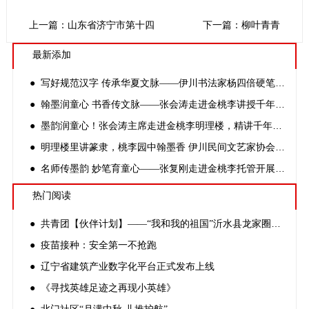
上一篇：山东省济宁市第十四中学举行聘请刘昌国同志“伏羲文化
下一篇：柳叶青青
最新添加
● 写好规范汉字 传承华夏文脉——伊川书法家杨四倍硬笔书法公益课堂走进金桃李
● 翰墨润童心 书香传文脉——张会涛走进金桃李讲授千年书法发展史
● 墨韵润童心！张会涛主席走进金桃李明理楼，精讲千年中国书法史
● 明理楼里讲篆隶，桃李园中翰墨香 伊川民间文艺家协会主席讲解中国书法发展史
● 名师传墨韵 妙笔育童心——张复刚走进金桃李托管开展硬笔书法公益课
热门阅读
● 共青团【伙伴计划】——“我和我的祖国”沂水县龙家圈街道兴龙社区开展国庆节创意作品展活动
● 疫苗接种：安全第一不抢跑
● 辽宁省建筑产业数字化平台正式发布上线
● 《寻找英雄足迹之再现小英雄》