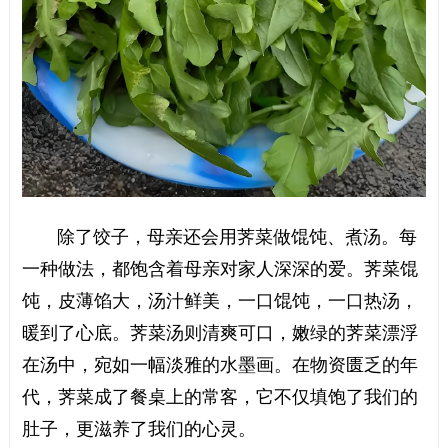
除了饺子，母亲还会用荠菜做馄饨、煮汤。每
一种做法，都饱含着母亲对家人深深的爱。荠菜馄
饨，皮薄馅大，汤汁鲜美，一口馄饨，一口热汤，
暖到了心底。荠菜汤则清爽可口，嫩绿的荠菜漂浮
在汤中，宛如一幅淡雅的水墨画。在物资匮乏的年
代，荠菜成了餐桌上的常客，它不仅填饱了我们的
肚子，更滋养了我们的心灵。