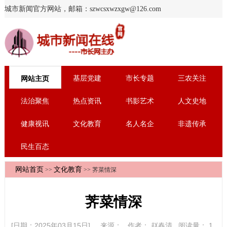
城市新闻官方网站，邮箱：szwcsxwzxgw@126.com
基层党建
市长专题
三农关注
网站主页
法治聚焦
热点资讯
书影艺术
人文史地
健康视讯
文化教育
名人名企
非遗传承
民生百态
网站首页
文化教育
>>
>> 荠菜情深
荠菜情深
[日期：2025年03月15日] 来源：
作者：
赵春清
阅读量：
1