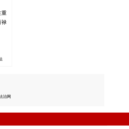
注重
靳禄
法
法治网