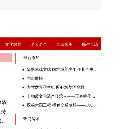
文化教育
名人名企
非遗传承
民生百态
最新添加
● 笔墨承载文脉 国粹滋养少年 伊川县书协副主席杨四倍走进金桃李学校开展公益书法课
● 尧山散怀
● 方寸盆景孕生机 匠心筑梦润乡村
● 非物质文化遗产传承人——王春晓作品赏析
分农
● 探秘大国工程·播种交通梦想——300余名中学生走进新伊高速开路先锋创客基地
主持
热门阅读
底、