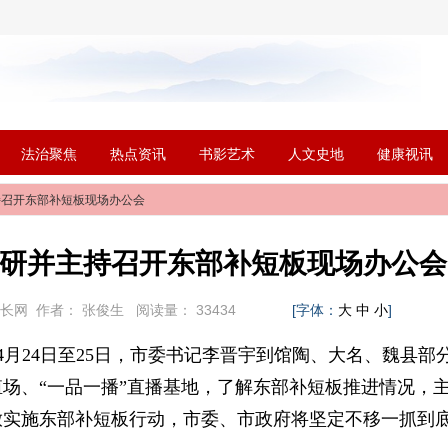
法治聚焦
热点资讯
书影艺术
人文史地
健康视讯
持召开东部补短板现场办公会
研并主持召开东部补短板现场办公会
市长网
作者：
张俊生
阅读量：
33434
[字体：
]
大
中
小
4月24日至25日，市委书记李晋宇到馆陶、大名、魏县部
场、“一品一播”直播基地，了解东部补短板推进情况，
放实施东部补短板行动，市委、市政府将坚定不移一抓到