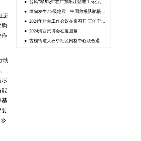
● 台风“桦加沙”在广东阳江登陆 1.5亿元中央自然灾害救灾资金紧急预拨
● 缅甸发生7.9级地震，中国救援队驰援灾区
推进
● 2024年对台工作会议在京召开 王沪宁出席并讲话
要胸
● 2024海西汽博会在厦启幕
硬作
● 古槐街道大石桥社区网格中心联合退役军人服务站组织“反邪教宣传”
行动
念、
是尽
质能
等基
部要
养乡