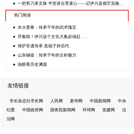
● 一把剪刀承文脉 半世讲台育童心——记伊川县德艺实验小学非遗剪纸传承人方公才
热门阅读
● 水火查拳：传承千年的武术瑰宝
● 开集啦！伊川这个文化大集必须赶……
● 保护非遗传承 造福子孙后代
● 山东锡壶：传承千年的古朴魅力
● 洛醇香历史渊源
友情链接
市长杂志社市长网
人民网
新华网
中国新闻网
中央
纪委
中国政府网
国务院新闻网
环球网
党建网
法
治网