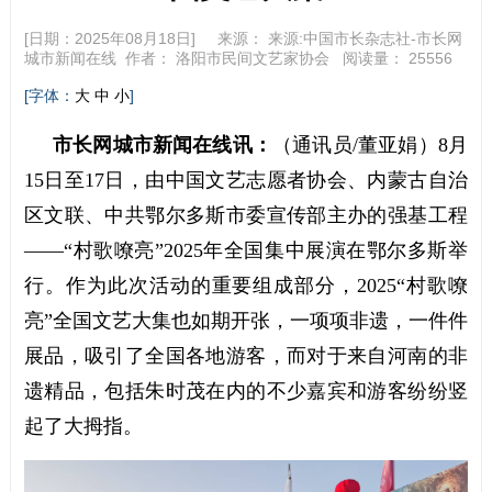
[日期：2025年08月18日] 来源：
来源:中国市长杂志社-市长网
城市新闻在线
作者：
洛阳市民间文艺家协会
阅读量：
25556
[字体：
]
大
中
小
市长网城市新闻在线讯：
（通讯员/董亚娟）8月
15日至17日，由中国文艺志愿者协会、内蒙古自治
区文联、中共鄂尔多斯市委宣传部主办的强基工程
——“村歌嘹亮”2025年全国集中展演在鄂尔多斯举
行。作为此次活动的重要组成部分，2025“村歌嘹
亮”全国文艺大集也如期开张，一项项非遗，一件件
展品，吸引了全国各地游客，而对于来自河南的非
遗精品，包括朱时茂在内的不少嘉宾和游客纷纷竖
起了大拇指。