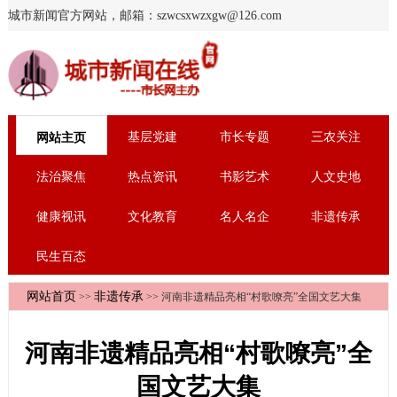
城市新闻官方网站，邮箱：szwcsxwzxgw@126.com
基层党建
市长专题
三农关注
网站主页
法治聚焦
热点资讯
书影艺术
人文史地
健康视讯
文化教育
名人名企
非遗传承
民生百态
网站首页
非遗传承
>>
>> 河南非遗精品亮相“村歌嘹亮”全国文艺大集
河南非遗精品亮相“村歌嘹亮”全
国文艺大集