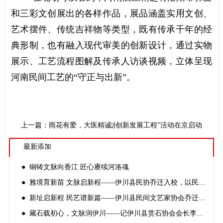
和三彩文创展出的各样作品，展品涵盖实用文创、
艺术摆件、传统吉祥物等类型，既有传承千年的经
典形制，也有融入现代审美的创新设计，通过实物
展示、工艺流程图解及传承人访谈视频，立体呈现
河南民间工艺的“守正与出新”。
下一篇：“蒲公英非遗种子寻百计划创新发展工程”活动在京启动
上一篇：雨花有爱，大医精诚
最新添加
● 铜铸文脉向香江 匠心赓续河洛魂
● 雅境育新苗 文脉启新程——伊川县民协乔迁入校，以民间文艺深耕文化育人
● 新址启新程 民艺谱新篇——伊川县民间文艺家协会乔迁揭牌仪式顺利举办
● 藏石载初心，文脉润伊川——记伊川县赏石协会会长李志锋