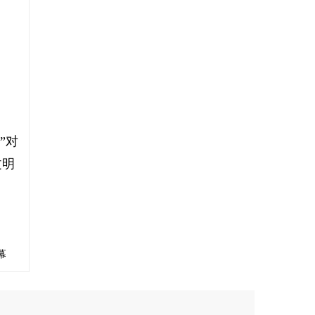
”对
文明
幕