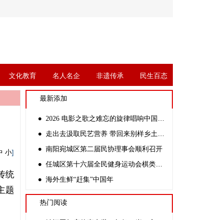
文化教育
名人名企
非遗传承
民生百态
最新添加
● 2026 电影之歌之难忘的旋律唱响中国公益万里行全国艺术大汇演
● 走出去汲取民艺营养 带回来别样乡土文化
● 南阳宛城区第二届民协理事会顺利召开
]
中
小
● 任城区第十六届全民健身运动会棋类比赛暨第二届智力运动会成功举办
传统
● 海外生鲜“赶集”中国年
主题
热门阅读