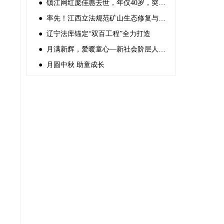
● 镇江网红庞佳惠去世，年仅40岁，突发心梗，前一天还好好的
● 率先！江西立法规范矿山生态修复与利用
● 辽宁法库锚定“双百工程”全力打造
● 月满新辉，爱暖童心—新社会阶层人士 中秋关爱困境儿童活动
● 月圆中秋 助童成长