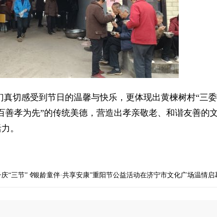
真切感受到节日的温馨与快乐，更体现出黄楝树村“三委
百善孝为先”的传统美德，营造出孝亲敬老、和谐友善的
活力。
“三节” 邻里情暖满心间
篇：2025年“银龄童伴·共享安康”重阳节公益活动在济宁市文化广场温情启