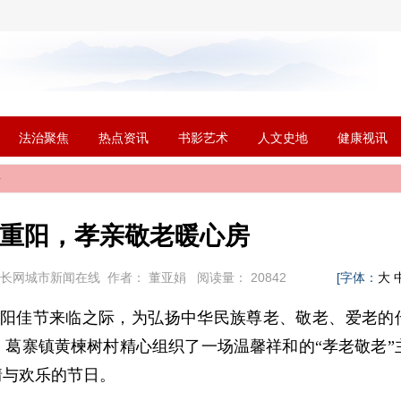
法治聚焦
热点资讯
书影艺术
人文史地
健康视讯
房
重阳，孝亲敬老暖心房
市长网城市新闻在线
作者：
董亚娟
阅读量：
20842
[字体：
大
阳佳节来临之际，为弘扬中华民族尊老、敬老、爱老的
日，葛寨镇黄楝树村精心组织了一场温馨祥和的“孝老敬老”
情与欢乐的节日。