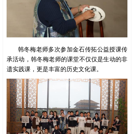
韩冬梅老师多次参加
金石传拓
公益授课传
承
活动，
韩冬梅老师的课堂
不
仅
仅是
生动
的
非
遗
实践
课，更
是
丰富
的历史文化课。