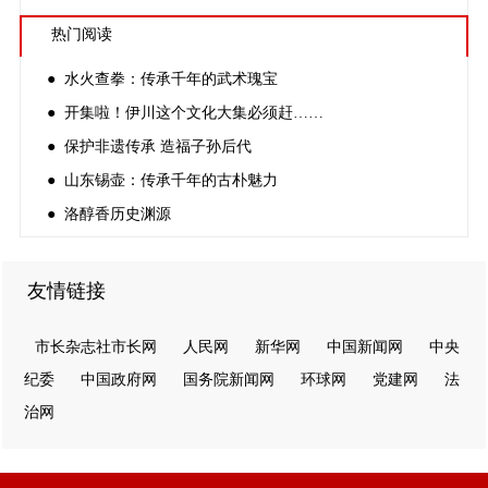
热门阅读
● 水火查拳：传承千年的武术瑰宝
● 开集啦！伊川这个文化大集必须赶……
● 保护非遗传承 造福子孙后代
● 山东锡壶：传承千年的古朴魅力
● 洛醇香历史渊源
友情链接
市长杂志社市长网
人民网
新华网
中国新闻网
中央
纪委
中国政府网
国务院新闻网
环球网
党建网
法
治网