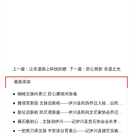
上一篇：让非遗插上科技的翅膀：“蒲公英非遗种子寻百计划创新发
下一篇：匠心剪影 非遗之光
最新添加
● 铜铸文脉向香江 匠心赓续河洛魂
● 雅境育新苗 文脉启新程——伊川县民协乔迁入校，以民间文艺深耕文化育人
● 新址启新程 民艺谱新篇——伊川县民间文艺家协会乔迁揭牌仪式顺利举办
● 藏石载初心，文脉润伊川——记伊川县赏石协会会长李志锋
● 一把剪刀承文脉 半世讲台育童心——记伊川县德艺实验小学非遗剪纸传承人方公才