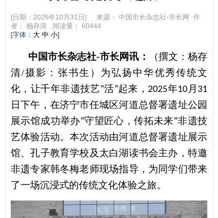
[日期：2025年10月31日] 来源：
中国市长杂志社-市长网
作
者：
杨存清
阅读量：
60444
[字体：
]
大
中
小
中国市长杂志社-市长网讯：
（
撰文：杨存
清/摄影：张书生
）
为弘扬中华优秀传统文
化，让千年非遗技艺
活
起来，
年
月
“
”
2025
10
31
日下午，
在济宁市任城区河道总督署遗址公园
展示馆
成功举办
守望匠心
，传拓
未来
非遗技
“
”
艺体验
活动。本次活动由
河道总督署遗址展示
馆
、
孔子教育学校
及
太白湖读书会
主办，特邀
非遗专家
韩冬梅老师
现场指导，为同学们带来
了一场沉浸式的传统文化体验之旅。