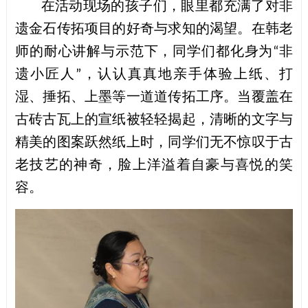
在活动现场的孩子们
，
眼里都
充满了
对非
遗金石传拓项目的
好奇与求知的
渴望
。在
韩老
师
的耐心讲解与示范下，同学
们都
化身为
非
“
遗小
匠人
，
认认真真地
亲手体验上纸、
打
”
湿、
捶拓、上墨等一道道传拓工序。当覆盖在
古砖古瓦上的宣纸被轻轻揭起，清晰的文字与
精美的图案跃然纸上时，同学们无不惊叹于古
老技艺的神奇，脸上洋溢着自豪与喜悦的笑
容。