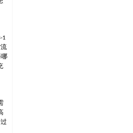
患
3-1
”
流
择哪
充
需
高
错过