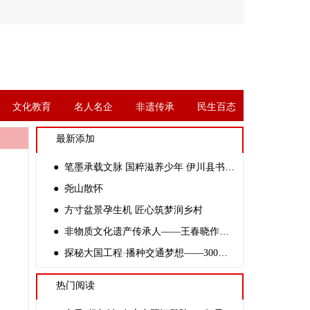
文化教育
名人名企
非遗传承
民生百态
最新添加
● 笔墨承载文脉 国粹滋养少年 伊川县书协副主席杨四倍走进金桃李学校开展公益书法课
● 尧山散怀
● 方寸盆景孕生机 匠心筑梦润乡村
● 非物质文化遗产传承人——王春晓作品赏析
● 探秘大国工程·播种交通梦想——300余名中学生走进新伊高速开路先锋创客基地
热门阅读