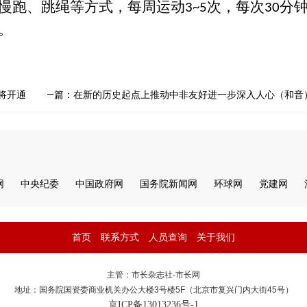
慢跑、跳绳等方式，每周运动
次，每次
分
3~5
30
。
将开通
下一篇：在新的历史起点上推动中非友好进一步深入人心（和音
网
中央纪委
中国政府网
国务院新闻网
环球网
党建网
首页
联系方式
人员查询
关于我们
主管：市长杂志社-市长网
地址：国务院国资委商业机关办公大楼3号楼5F（北京市复兴门内大街45号）
京ICP备13013236号-1