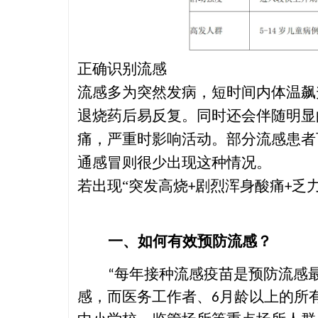
正确识别流感
流感多为突然发病，短时间内体温飙
退烧药后易反复。同时还会伴随明显
痛，严重时影响活动。部分流感患者
通感冒则很少出现这种情况。
若出现
“突发高烧
剧烈浑身酸痛
乏
+
+
一
、如何有效预防流感？
每年接种流感疫苗是预防流感
“
感，而医务工作者、
月龄以上的所
6