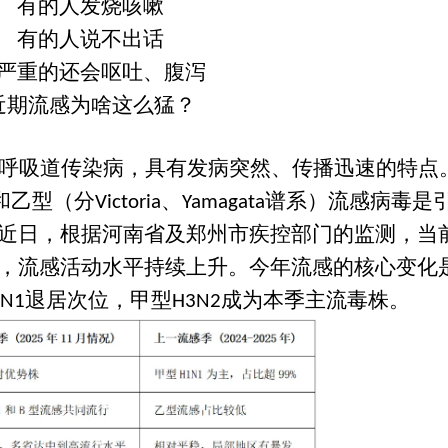
有的人发烧咳嗽
有的人说不出话
严重的还会呕吐、腹泻
近期流感为啥这么猛？
呼吸道传染病，具有发病突然、传播迅速的特点
和乙型
（分
、
谱系）
流感病毒是
Victoria
Yamagata
近日，根据河南省及郑州市疾控部门的监测，当
，流感活动水平持续上升。
今年流感的核心变化
退居次位，甲型
成为本季主流毒株。
1N1
H3N2