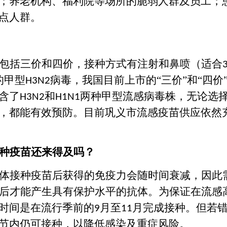
；养老机构、福利院等场所的脆弱人群及员工；
点人群。
包括三价和四价，接种方式有注射和鼻喷
（适合
的甲型
病毒，我国目前上市的
“
三价
”
和
“
四价
H3N2
含了
和
两种甲型流感病毒株
，
无论选
H3N2
H1N1
，都能有效预防。
目前巩义市流感
疫苗供应
依然
种疫苗还来得及吗？
体接种疫苗后获得的免疫力会随时间衰减，因此
后才能产生具有保护水平的抗体。为保证在流感
时间是在流行季前的
月至
月完成接种。但若
9
11
节内仍可接种，以降低感染及重症风险。