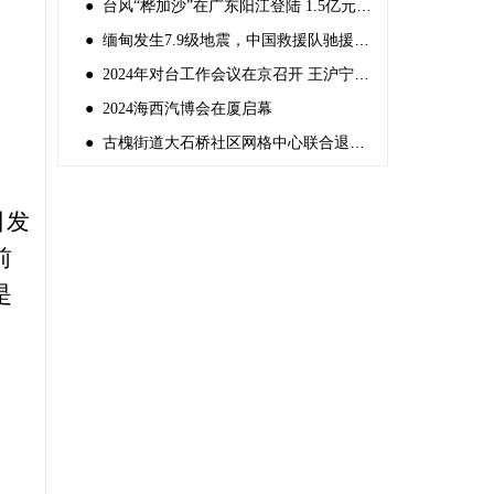
● 台风“桦加沙”在广东阳江登陆 1.5亿元中央自然灾害救灾资金紧急预拨
● 缅甸发生7.9级地震，中国救援队驰援灾区
● 2024年对台工作会议在京召开 王沪宁出席并讲话
● 2024海西汽博会在厦启幕
● 古槐街道大石桥社区网格中心联合退役军人服务站组织“反邪教宣传”
。
引发
前
是