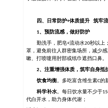
四
、
日常防护
体质提升 筑牢
+
、预防流感
，
做好防护
1
勤洗手，肥皂
流动水
秒以上
+
20
罩，避免前往人群密集场所，减少感
嗽、打喷嚏用肘部或纸巾遮挡口鼻。
、注重增强体质，筑牢自身抵
2
饮食均衡
。多吃富含维生素
的
C
科学补水
。每日饮水量不少于
15
代白开水，助力身体代谢；