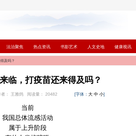
法治聚焦
热点资讯
书影艺术
人文史地
健康视讯
来得及吗？
来临，打疫苗还来得及吗？
者：
王雅鸽
阅读量：
20482
[字体：
]
大
中
小
当前
我国总体流感活动
属于上升阶段