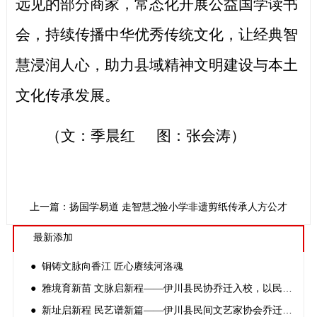
远见的部分商家，常态化开展公益国学读书
会，持续传播中华优秀传统文化，让经典智
慧浸润人心，助力县域精神文明建设与本土
文化传承发展。
（文：季晨红
图：张会涛）
 半世讲台育童心——记伊川县德艺实验小学非遗剪纸传承人方公才
上一篇：扬国学易道 走智慧之路
最新添加
● 铜铸文脉向香江 匠心赓续河洛魂
● 雅境育新苗 文脉启新程——伊川县民协乔迁入校，以民间文艺深耕文化育人
● 新址启新程 民艺谱新篇——伊川县民间文艺家协会乔迁揭牌仪式顺利举办