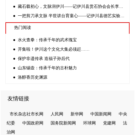
● 藏石载初心，文脉润伊川——记伊川县赏石协会会长李志锋
● 一把剪刀承文脉 半世讲台育童心——记伊川县德艺实验小学非遗剪纸传承人方公才
热门阅读
● 水火查拳：传承千年的武术瑰宝
● 开集啦！伊川这个文化大集必须赶……
● 保护非遗传承 造福子孙后代
● 山东锡壶：传承千年的古朴魅力
● 洛醇香历史渊源
友情链接
市长杂志社市长网
人民网
新华网
中国新闻网
中央
纪委
中国政府网
国务院新闻网
环球网
党建网
法
治网