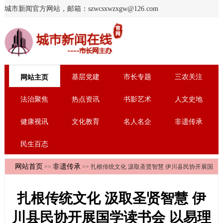
城市新闻官方网站，邮箱：szwcsxwzxgw@126.com
基层党建
市长专题
三农关注
网站主页
法治聚焦
热点资讯
书影艺术
人文史地
健康视讯
文化教育
名人名企
非遗传承
民生百态
网站首页
非遗传承
>>
>> 扎根传统文化 汲取圣贤智慧 伊川县民协开展国
学读书会 以易理滋养身心
扎根传统文化 汲取圣贤智慧 伊
川县民协开展国学读书会 以易理