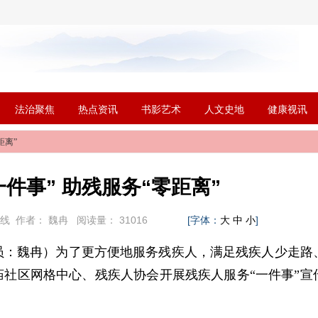
法治聚焦
热点资讯
书影艺术
人文史地
健康视讯
距离”
件事” 助残服务“零距离”
在线
作者：
魏冉
阅读量：
31016
[字体：
]
大
中
小
员：魏冉）
为了更方便地服务残疾人，满足残疾人少走路
社区网格中心、残疾人协会开展残疾人服务“一件事”宣