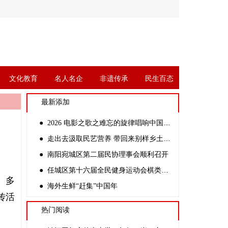
文化教育
名人名企
非遗传承
民生百态
最新添加
● 2026 电影之歌之难忘的旋律唱响中国公益万里行全国艺术大汇演
● 走出去汲取民艺营养 带回来别样乡土文化
● 南阳宛城区第二届民协理事会顺利召开
● 任城区第十六届全民健身运动会棋类比赛暨第二届智力运动会成功举办
、多
● 海外生鲜“赶集”中国年
传活
热门阅读