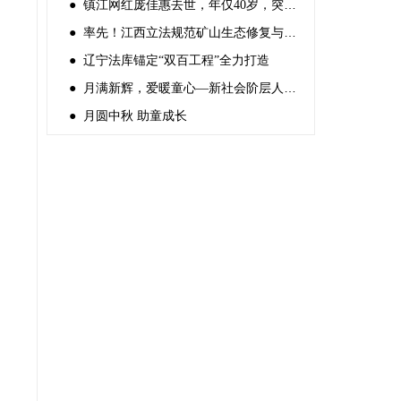
● 镇江网红庞佳惠去世，年仅40岁，突发心梗，前一天还好好的
● 率先！江西立法规范矿山生态修复与利用
● 辽宁法库锚定“双百工程”全力打造
● 月满新辉，爱暖童心—新社会阶层人士 中秋关爱困境儿童活动
● 月圆中秋 助童成长