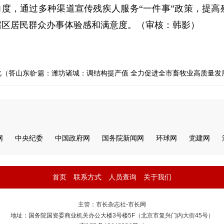
度，通过多种渠道宣传残疾人服务“一件事”政策，提高
辖区居民群众办事体验感和满意度。（审核：韩影）
化（答山东临沂沂水网友咨询的问题）
下一篇：潍坊诸城：调结构提产值 全力促进全市畜牧业高质量发
网
中央纪委
中国政府网
国务院新闻网
环球网
党建网
首页
联系方式
人员查询
关于我们
主管：市长杂志社-市长网
地址：国务院国资委商业机关办公大楼3号楼5F（北京市复兴门内大街45号）