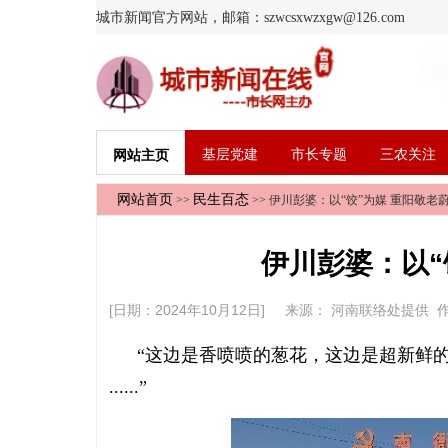
城市新闻官方网站，邮箱：szwcsxwzxgw@126.com
基层党建
市长专题
三农关注
网站主页
网站首页
民生百态
>>
>> 伊川彭婆：以“饺”为媒 重阳敬老
伊川彭婆：以“
[日期：2024年10月12日] 来源：
河南联络处提供
作
“这边是香喷喷的葱花，这边是超新鲜
......”