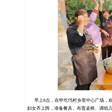
早上8点，在申圪垱村乡里中心广场，
妇女齐上阵，准备餐具、布置桌椅、调馅