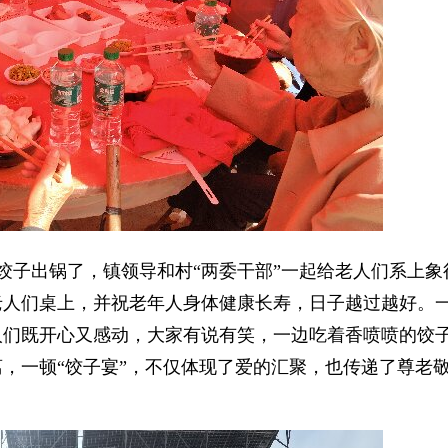
饺子出锅了，镇领导和村“两委干部”一起给老人们系上象
老人们桌上，并祝老年人身体健康长寿，日子越过越好。
人们既开心又感动，大家有说有笑，一边吃着香喷喷的饺
，一顿“饺子宴”，不仅体现了爱的汇聚，也传递了尊老