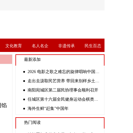
文化教育
名人名企
非遗传承
民生百态
最新添加
● 2026 电影之歌之难忘的旋律唱响中国公益万里行全国艺术大汇演
● 走出去汲取民艺营养 带回来别样乡土文化
● 南阳宛城区第二届民协理事会顺利召开
● 任城区第十六届全民健身运动会棋类比赛暨第二届智力运动会成功举办
调馅
● 海外生鲜“赶集”中国年
热门阅读