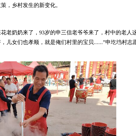
政策，乡村发生的新变化。
的张花老奶奶来了，93岁的申三信老爷爷来了，村中的老人
儿女们也孝顺，就是俺们村里的宝贝......”申圪垱村志