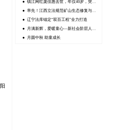
● 镇江网红庞佳惠去世，年仅40岁，突发心梗，前一天还好好的
● 率先！江西立法规范矿山生态修复与利用
● 辽宁法库锚定“双百工程”全力打造
● 月满新辉，爱暖童心—新社会阶层人士 中秋关爱困境儿童活动
● 月圆中秋 助童成长
重阳