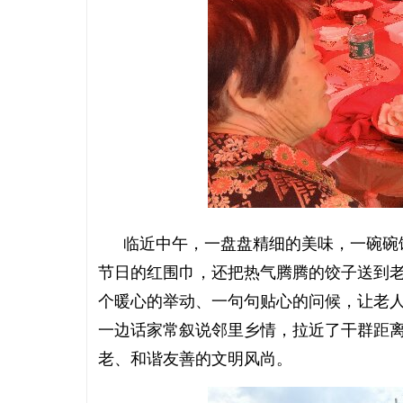
临近中午，一盘盘精细的美味，一碗碗
节日的红围巾，还把热气腾腾的饺子送到
个暖心的举动、一句句贴心的问候，让老
一边话家常叙说邻里乡情，拉近了干群距离
老、和谐友善的文明风尚。