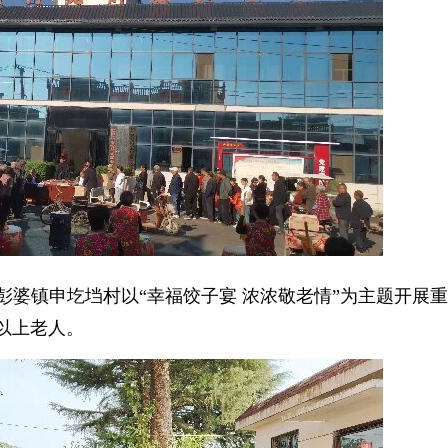
，彭婆镇申圪垱村以“幸福饺子宴 浓浓敬老情”为主题开展
岁以上老人。