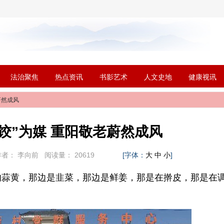
法治聚焦
热点资讯
书影艺术
人文史地
健康视讯
蔚然成风
饺”为媒 重阳敬老蔚然成风
者：
李向前
阅读量：
20619
[字体：
]
大
中
小
的蒜黄，那边是韭菜，那边是鲜姜，那是在擀皮，那是在