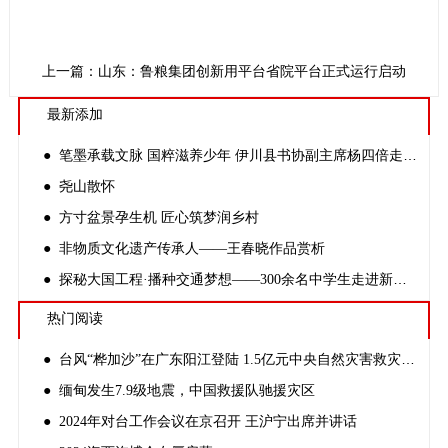
：河北省民事行政检察大数据智能化应用平台省院平台正式运行启动
上一篇：山东：鲁粮集团创新举措推动省级储备粮规范化管理上水
最新添加
● 笔墨承载文脉 国粹滋养少年 伊川县书协副主席杨四倍走进金桃李学校开展公益书法课
● 尧山散怀
● 方寸盆景孕生机 匠心筑梦润乡村
● 非物质文化遗产传承人——王春晓作品赏析
● 探秘大国工程·播种交通梦想——300余名中学生走进新伊高速开路先锋创客基地
热门阅读
● 台风“桦加沙”在广东阳江登陆 1.5亿元中央自然灾害救灾资金紧急预拨
● 缅甸发生7.9级地震，中国救援队驰援灾区
● 2024年对台工作会议在京召开 王沪宁出席并讲话