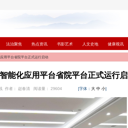
法治聚焦
热点资讯
书影艺术
人文史地
健康视讯
化应用平台省院平台正式运行启动
智能化应用平台省院平台正式运行启
线
作者：
赵春清
阅读量：
29604
[字体：
]
大
中
小