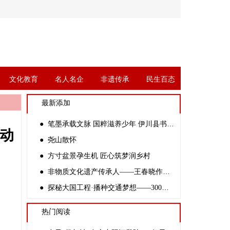
文化教育
名人名企
非遗传承
民生百态
最新添加
● 笔墨承载文脉 国粹滋养少年 伊川县书协副主席杨四倍走进金桃李学校开展公益书法课
动
● 尧山散怀
● 方寸盆景孕生机 匠心筑梦润乡村
● 非物质文化遗产传承人——王春晓作品赏析
● 探秘大国工程·播种交通梦想——300余名中学生走进新伊高速开路先锋创客基地
热门阅读