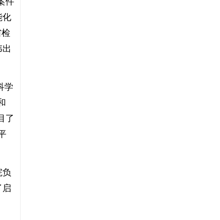
案件
能化
省检
伟出
科学
和
目了
平
院负
了启