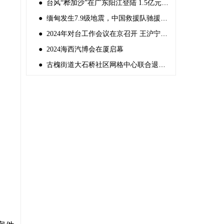
● 台风“桦加沙”在广东阳江登陆 1.5亿元中央自然灾害救灾资金紧急预拨
● 缅甸发生7.9级地震，中国救援队驰援灾区
● 2024年对台工作会议在京召开 王沪宁出席并讲话
● 2024海西汽博会在厦启幕
● 古槐街道大石桥社区网格中心联合退役军人服务站组织“反邪教宣传”