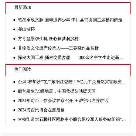
最新添加
● 笔墨承载文脉 国粹滋养少年 伊川县书协副主席杨四倍走进金桃李学校开展公益书法课
● 尧山散怀
● 方寸盆景孕生机 匠心筑梦润乡村
● 非物质文化遗产传承人——王春晓作品赏析
● 探秘大国工程·播种交通梦想——300余名中学生走进新伊高速开路先锋创客基地
热门阅读
● 台风“桦加沙”在广东阳江登陆 1.5亿元中央自然灾害救灾资金紧急预拨
● 缅甸发生7.9级地震，中国救援队驰援灾区
● 2024年对台工作会议在京召开 王沪宁出席并讲话
● 2024海西汽博会在厦启幕
● 古槐街道大石桥社区网格中心联合退役军人服务站组织“反邪教宣传”