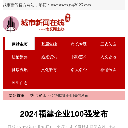
城市新闻官方网站，邮箱：szwcsxwzxgw@126.com
基层党建
市长专题
三农关注
网站主页
法治聚焦
热点资讯
书影艺术
人文史地
健康视讯
文化教育
名人名企
非遗传承
民生百态
网站首页
热点资讯
>>
>> 2024福建企业100强发布
2024福建企业100强发布
[日期：2024年11月10日] 来源：
市长网城市新闻在线
作者：