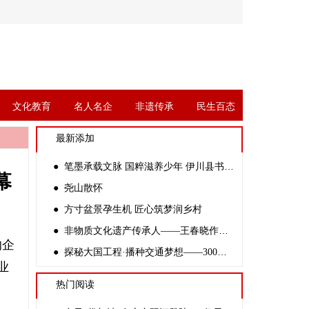
文化教育
名人名企
非遗传承
民生百态
最新添加
● 笔墨承载文脉 国粹滋养少年 伊川县书协副主席杨四倍走进金桃李学校开展公益书法课
幕
● 尧山散怀
● 方寸盆景孕生机 匠心筑梦润乡村
● 非物质文化遗产传承人——王春晓作品赏析
的企
● 探秘大国工程·播种交通梦想——300余名中学生走进新伊高速开路先锋创客基地
业
热门阅读