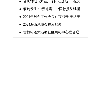
● 台风“桦加沙”在广东阳江登陆 1.5亿元中央自然灾害救灾资金紧急预拨
● 缅甸发生7.9级地震，中国救援队驰援灾区
● 2024年对台工作会议在京召开 王沪宁出席并讲话
● 2024海西汽博会在厦启幕
● 古槐街道大石桥社区网格中心联合退役军人服务站组织“反邪教宣传”