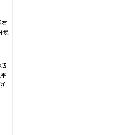
朋友
环境
一
地吸
展平
渐扩