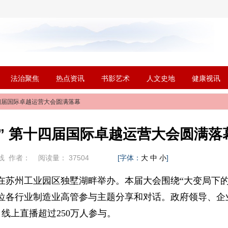
法治聚焦
热点资讯
书影艺术
人文史地
健康视讯
十四届国际卓越运营大会圆满落幕
” 第十四届国际卓越运营大会圆满落
线
作者：
阅读量：
37504
[字体：
]
大
中
小
在苏州工业园区独墅湖畔举办。本届大会围绕“大变局下
位各行业制造业高管参与主题分享和对话。政府领导、企
，线上直播超过250万人参与。