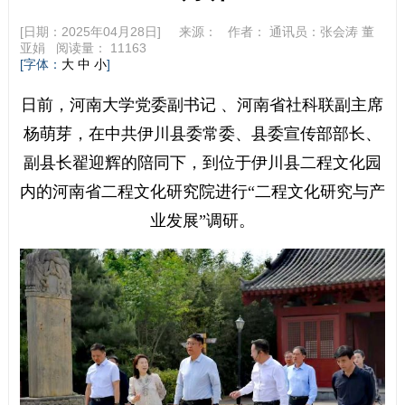
[日期：2025年04月28日] 来源：
作者：
通讯员：张会涛 董
亚娟
阅读量：
11163
[字体：
]
大
中
小
日前，河南大学党委副书记 、河南省社科联副主席
杨萌芽，在中共伊川县委常委、县委宣传部部长、
副县长翟迎辉的陪同下，到位于伊川县二程文化园
内的河南省二程文化研究院进行“二程文化研究与产
业发展”调研。