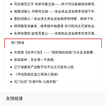
● 写好规范汉字 传承华夏文脉——伊川书法家杨四倍硬笔书法公益课堂走进金桃李
● 翰墨润童心 书香传文脉——张会涛走进金桃李讲授千年书法发展史
● 墨韵润童心！张会涛主席走进金桃李明理楼，精讲千年中国书法史
● 明理楼里讲篆隶，桃李园中翰墨香 伊川民间文艺家协会主席讲解中国书法发展史
● 名师传墨韵 妙笔育童心——张复刚走进金桃李托管开展硬笔书法公益课
热门阅读
● 共青团【伙伴计划】——“我和我的祖国”沂水县龙家圈街道兴龙社区开展国庆节创意作品展活动
● 疫苗接种：安全第一不抢跑
● 辽宁省建筑产业数字化平台正式发布上线
● 《寻找英雄足迹之再现小英雄》
● 北门社区“月满中秋 儿推护航”
友情链接