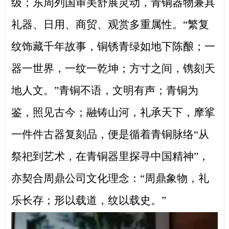
级；东周列国审美舒展灵动，青铜器物兼具
礼器、日用、商贸、观赏多重属性。“繁复
纹饰藏千年故事，铜锈青绿如地下陈酿；一
器一世界，一纹一乾坤；方寸之间，镌刻天
地人文。”青铜不语，文明有声；青铜为
鉴，照见古今；融铸山河，礼承天下，摩挲
一件件古器复刻品，便是循着青铜脉络“从
祭祀到艺术，在青铜器里探寻中国精神”，
亦契合周鼎公司文化理念：“周鼎象物，礼
乐长存；形以载道，纹以载史。”