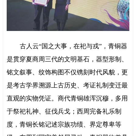
古人云
“国之大事，在祀与戎”，青铜器
是贯穿夏商周三代的文明基石，器型形制、
铭文叙事、纹饰构图不仅镌刻时代风貌，更
是考古学界溯源上古历史、考证礼制变迁最
直观的实物凭证。商代青铜雄浑沉穆，多用
于祭祀礼神、征伐兵戈；西周完备礼乐制
度，青铜长铭记述宗族功绩、界定尊卑等