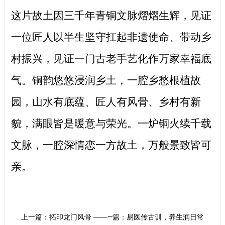
这片故土因三千年青铜文脉熠熠生辉，见证
一位匠人以半生坚守扛起非遗使命、带动乡
村振兴，见证一门古老手艺化作万家幸福底
气。铜韵悠悠浸润乡土，一腔乡愁根植故
园，山水有底蕴、匠人有风骨、乡村有新
貌，满眼皆是暖意与荣光。一炉铜火续千载
文脉，一腔深情恋一方故土，万般景致皆可
亲。
上一篇：拓印龙门风骨 ——一纸拓片传承龙门风骨 匠心复刻庚续
下一篇：易医传古训，养生润日常