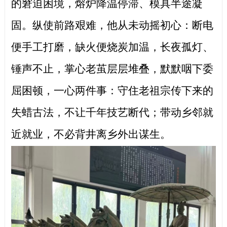
的窘迫困境，熔炉降温停滞、模具半途凝
固。纵使前路艰难，他从未动摇初心：断电
便手工打磨，缺火便烧炭加温，长夜孤灯、
锤声不止，掌心老茧层层堆叠，默默咽下委
屈困顿，一心两件事：守住老祖宗传下来的
失蜡古法，不让千年技艺断代；带动乡邻就
近就业，不必背井离乡外出谋生。