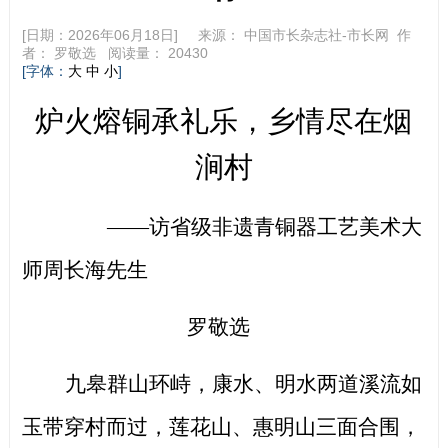
[日期：2026年06月18日] 来源：
中国市长杂志社-市长网
作
者：
罗敬选
阅读量：
20430
[字体：
]
大
中
小
炉火熔铜承礼乐，乡情尽在烟
涧村
——访省级非遗青铜器工艺美术大
师周长海先生
罗敬选
九皋群山环峙，康水、明水两道溪流如
玉带穿村而过，莲花山、惠明山三面合围，