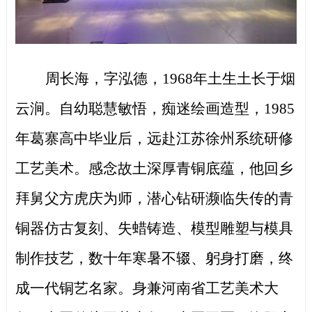
周长海，字泓德，
1968年土生土长于烟
云涧。自幼聪慧敏悟，痴迷绘画造型，1985
年葛寨高中毕业后，远赴江苏徐州系统研修
工艺美术。感念故土深厚青铜底蕴，他回乡
拜舅父方虎庆为师，潜心钻研濒临失传的青
铜器仿古复刻、失蜡铸造、模型雕塑与模具
制作技艺，数十年寒暑不辍、躬身打磨，终
成一代铜艺名家。身兼河南省工艺美术大