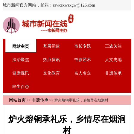
城市新闻官方网站，邮箱：szwcsxwzxgw@126.com
基层党建
市长专题
三农关注
网站主页
法治聚焦
热点资讯
书影艺术
人文史地
健康视讯
文化教育
名人名企
非遗传承
民生百态
网站首页
非遗传承
>>
>> 炉火熔铜承礼乐，乡情尽在烟涧村
炉火熔铜承礼乐，乡情尽在烟涧
村