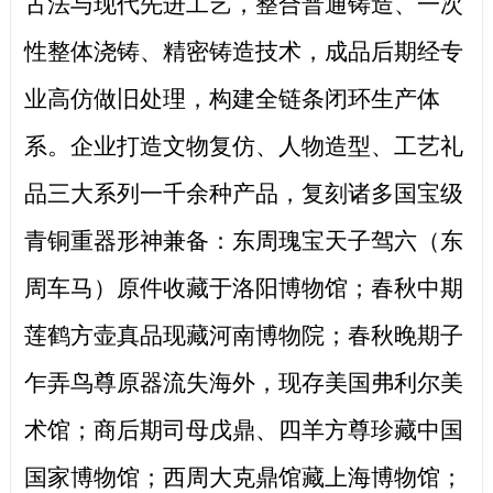
古法与现代先进工艺，整合普通铸造、一次
性整体浇铸、精密铸造技术，成品后期经专
业高仿做旧处理，构建全链条闭环生产体
系。企业打造文物复仿、人物造型、工艺礼
品三大系列一千余种产品，复刻诸多国宝级
青铜重器形神兼备：东周瑰宝天子驾六（东
周车马）原件收藏于洛阳博物馆；春秋中期
莲鹤方壶真品现藏河南博物院；春秋晚期子
乍弄鸟尊原器流失海外，现存美国弗利尔美
术馆；商后期司母戊鼎、四羊方尊珍藏中国
国家博物馆；西周大克鼎馆藏上海博物馆；