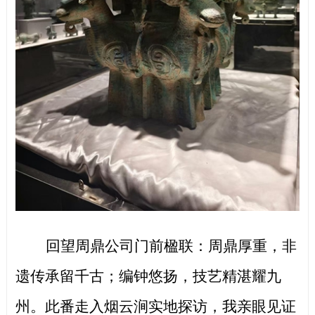
回望周鼎公司门前楹联：周鼎厚重，非
遗传承留千古；编钟悠扬，技艺精湛耀九
州。此番走入烟云涧实地探访，我亲眼见证