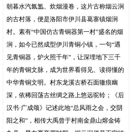
朝暮水汽氤氲、炊烟漫卷，这片古称烟云涧
的古村落，便是洛阳市伊川县葛寨镇烟涧
村。素有
“中国仿古青铜器第一村”盛名的烟
涧，如今已然成型伊川青铜小镇，一句“遇
见青铜器，炉火照千年”，让深埋地下三千
年的青铜文脉，成为世界看得见、读得懂的
中华青铜文明。村东龙溪古桥石面辙痕幽
深，依稀回荡古丝绸之路上悠远驼铃；《后
汉书·广成颂》记述此地“总风雨之会，交阴
阳之和”，相传大禹曾于村南金鼎山熔金铸