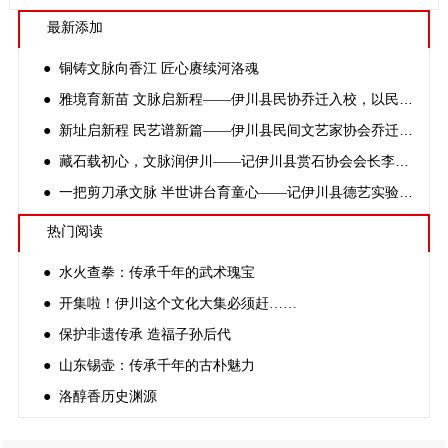
最新添加
● 铜铸文脉向香江 匠心赓续河洛魂
● 雅境育新苗 文脉启新程——伊川县民协乔迁入校，以民间文艺深耕文化育人
● 新址启新程 民艺谱新篇——伊川县民间文艺家协会乔迁揭牌仪式顺利举办
● 藏石载初心，文脉润伊川——记伊川县赏石协会会长李志锋
● 一把剪刀承文脉 半世讲台育童心——记伊川县德艺实验小学非遗剪纸传承人方公才
热门阅读
● 水火查拳：传承千年的武术瑰宝
● 开集啦！伊川这个文化大集必须赶……
● 保护非遗传承 造福子孙后代
● 山东锡壶：传承千年的古朴魅力
● 洛醇香历史渊源